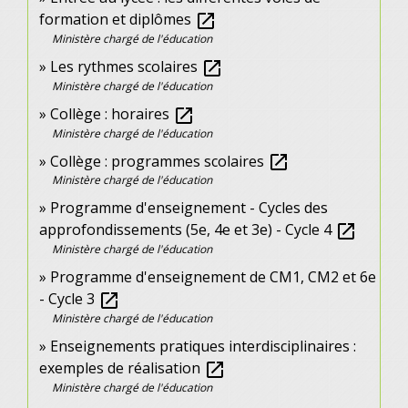
formation et diplômes
open_in_new
Ministère chargé de l'éducation
Les rythmes scolaires
open_in_new
Ministère chargé de l'éducation
Collège : horaires
open_in_new
Ministère chargé de l'éducation
Collège : programmes scolaires
open_in_new
Ministère chargé de l'éducation
Programme d'enseignement - Cycles des
approfondissements (5e, 4e et 3e) - Cycle 4
open_in_new
Ministère chargé de l'éducation
Programme d'enseignement de CM1, CM2 et 6e
- Cycle 3
open_in_new
Ministère chargé de l'éducation
Enseignements pratiques interdisciplinaires :
exemples de réalisation
open_in_new
Ministère chargé de l'éducation