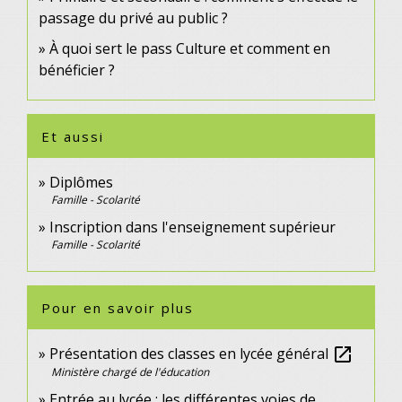
passage du privé au public ?
À quoi sert le pass Culture et comment en
bénéficier ?
Et aussi
Diplômes
Famille - Scolarité
Inscription dans l'enseignement supérieur
Famille - Scolarité
Pour en savoir plus
Présentation des classes en lycée général
open_in_new
Ministère chargé de l'éducation
Entrée au lycée : les différentes voies de