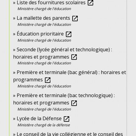
Liste des fournitures scolaires
open_in_new
Ministère chargé de l'éducation
La mallette des parents
open_in_new
Ministère chargé de l'éducation
Éducation prioritaire
open_in_new
Ministère chargé de l'éducation
Seconde (lycée général et technologique) :
horaires et programmes
open_in_new
Ministère chargé de l'éducation
Première et terminale (bac général) : horaires et
programmes
open_in_new
Ministère chargé de l'éducation
Première et terminale (bac technologique) :
horaires et programmes
open_in_new
Ministère chargé de l'éducation
Lycée de la Défense
open_in_new
Ministère chargé de la défense
Le conseil de la vie collégienne et le conseil des