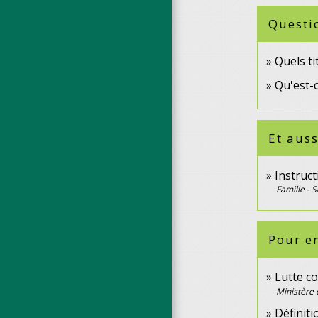
Questi
Quels ti
Qu'est-
Et auss
Instruct
Famille - S
Pour en
Lutte co
Ministère 
Définiti