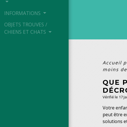
INFORMATIONS
OBJETS TROUVES /
CHIENS ET CHATS
Accueil p
moins de
QUE P
DÉCR
Vérifié le 17 J
Votre enfan
peut être e
solutions e