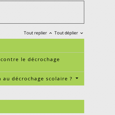
Tout replier
Tout déplier
keyboard_arrow_up
keyboard_arrow_down
contre le décrochage
n au décrochage scolaire ?