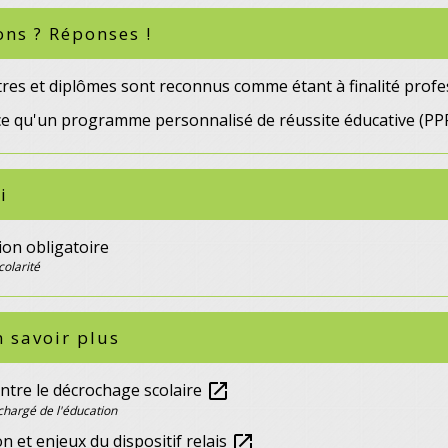
ons ? Réponses !
tres et diplômes sont reconnus comme étant à finalité profe
ce qu'un programme personnalisé de réussite éducative (PPR
i
ion obligatoire
colarité
 savoir plus
ntre le décrochage scolaire
open_in_new
chargé de l'éducation
on et enjeux du dispositif relais
open_in_new