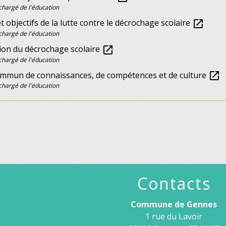
chargé de l'éducation
t objectifs de la lutte contre le décrochage scolaire
open_in_new
chargé de l'éducation
ion du décrochage scolaire
open_in_new
chargé de l'éducation
ommun de connaissances, de compétences et de culture
open_in_new
chargé de l'éducation
Contacts
Commune de Gennes
1 rue du Lavoir