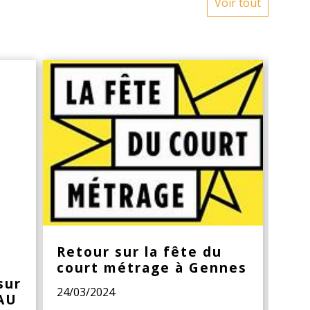
Voir tout
Retour sur la fête du
Gen
court métrage à Gennes
du 
sur
24/03/2024
Du 2
EAU