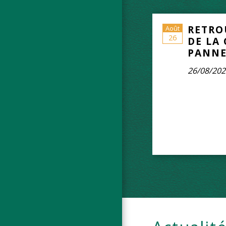
RETRO
Août
26
DE LA
PANNE
26/08/202