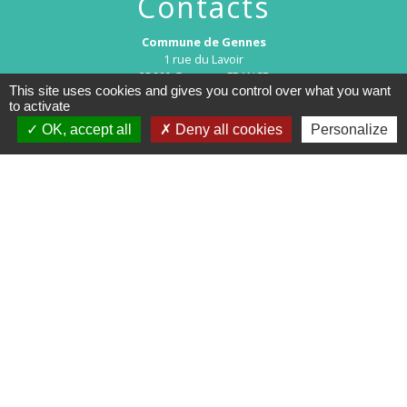
Contacts
Commune de Gennes
1 rue du Lavoir
25660 Gennes - FRANCE
This site uses cookies and gives you control over what you want
+33 3 81 55 75 32
to activate
Contact par formulaire
OK, accept all
Deny all cookies
Personalize
Horaires d’ouverture au public :
Le lundi après-midi : de 13h30 à 18h00.
Et sur rendez-vous le reste de la semaine (hors mercredi après-midi
et vendredi matin).
Le secrétariat reste joignable tous les jours par téléphone ou par
mail.
Mentions légales
-
Politique de confidentialité
-
Accessibilité
-
Plan du site
-
Gestion des cookies