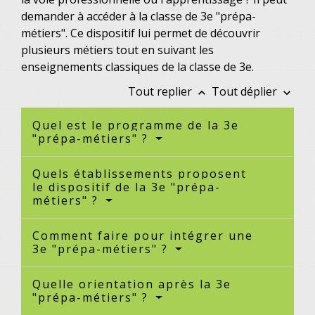
demander à accéder à la classe de 3
e
"prépa-
métiers". Ce dispositif lui permet de découvrir
plusieurs métiers tout en suivant les
enseignements classiques de la classe de 3
e
.
Tout replier
Tout déplier
keyboard_arrow_up
keyboard_arrow_down
Quel est le programme de la 3e
"prépa-métiers" ?
Quels établissements proposent
le dispositif de la 3e "prépa-
métiers" ?
Comment faire pour intégrer une
3e "prépa-métiers" ?
Quelle orientation après la 3e
"prépa-métiers" ?