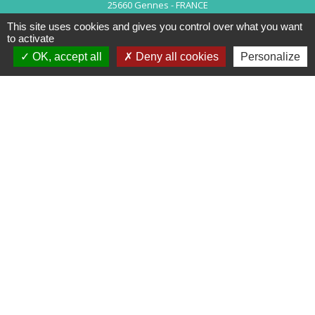
25660 Gennes - FRANCE
+33 3 81 55 75 32
This site uses cookies and gives you control over what you want
Contact par formulaire
to activate
OK, accept all
Deny all cookies
Personalize
Horaires d’ouverture au public :
Le lundi après-midi : de 13h30 à 18h00.
Et sur rendez-vous le reste de la semaine (hors mercredi après-midi
et vendredi matin).
Le secrétariat reste joignable tous les jours par téléphone ou par
mail.
Mentions légales
-
Politique de confidentialité
-
Accessibilité
-
Plan du site
-
Gestion des cookies
Site créé en partenariat avec Réseau des Communes