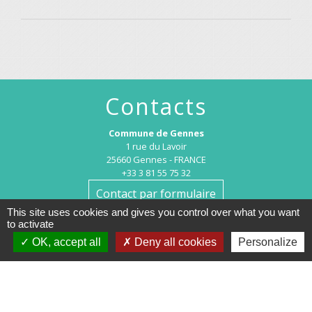
Contacts
Commune de Gennes
1 rue du Lavoir
25660 Gennes - FRANCE
+33 3 81 55 75 32
Contact par formulaire
This site uses cookies and gives you control over what you want
to activate
Horaires d’ouverture au public :
OK, accept all
Deny all cookies
Personalize
Le lundi après-midi : de 13h30 à 18h00.
Et sur rendez-vous le reste de la semaine (hors mercredi après-midi
et vendredi matin).
Le secrétariat reste joignable tous les jours par téléphone ou par
mail.