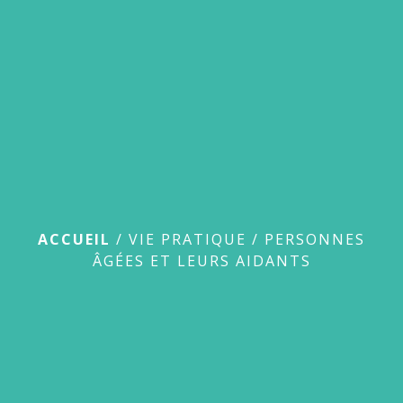
menu
Personnes âgées et
leurs aidants
ACCUEIL
/
VIE PRATIQUE
/
PERSONNES
ÂGÉES ET LEURS AIDANTS