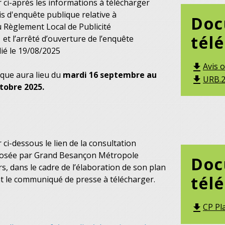
r ci-après les informations à télécharger
is d'enquête publique relative à
Doc
u Règlement Local de Publicité
tél
t l’arrêté d’ouverture de l’enquête
ié le 19/08/2025
Avis o
file_download
ique aura lieu du
mardi 16 septembre au
URB.2
file_download
tobre 2025.
 ci-dessous le lien de la consultation
posée par Grand Besançon Métropole
Doc
s, dans le cadre de l’élaboration de son plan
tél
int le communiqué de presse à télécharger.
CP Pl
file_download