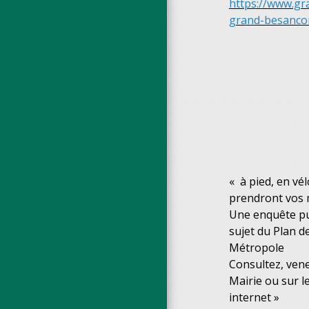
https://www.gr
grand-besancon
« à pied, en vél
prendront vos 
Une enquête pu
sujet du Plan 
Métropole
Consultez, ven
Mairie ou sur l
internet »