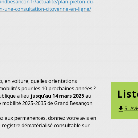
andbesancon.fr/actualite/plan-pieton-du-
-une-consultation-citoyenne-en-ligne/
o, en voiture, quelles orientations
mobilités pour les 10 prochaines années ?
List
blique a lieu
jusqu’au 14 mars 2025
au
de mobilité 2025-2035 de Grand Besançon
5- Av
file_download
ez aux permanences, donnez votre avis en
e registre dématérialisé consultable sur