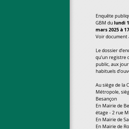
Enquête publiqu
GBM du
lundi 1
mars 2025 à 17
Voir document à
Le dossier d’en
qu’un registre 
public, aux jou
habituels d’ouv
Au siège de l
Métropole, sièg
Besançon
En Mairie de B
étage - 2 rue 
En Mairie de Sa
En Mairie de Ro