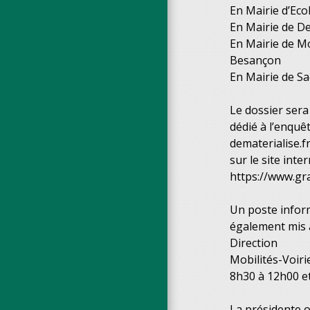
En Mairie d’Eco
En Mairie de De
En Mairie de M
Besançon
En Mairie de Sa
Le dossier sera
dédié à l’enquê
dematerialise.f
sur le site int
https://www.gr
Un poste inform
également mis à 
Direction
Mobilités-Voiri
8h30 à 12h00 e
La présidente 