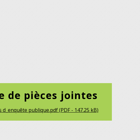
e de pièces jointes
is d_enquête publique.pdf (PDF - 147.25 kB)