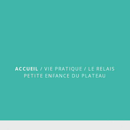
menu
Le Relais Petite
Enfance Du Plateau
ACCUEIL
/
VIE PRATIQUE
/
LE RELAIS
PETITE ENFANCE DU PLATEAU