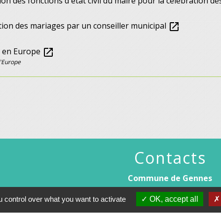
on des fonctions d'état civil du maire pour la célébration d
tion des mariages par un conseiller municipal
open_in_new
 en Europe
open_in_new
d'Europe
Contacts
Commune de Gennes
1 rue du Lavoir
 control over what you want to activate
OK, accept all
25660 Gennes - FRANCE
+33 3 81 55 75 32