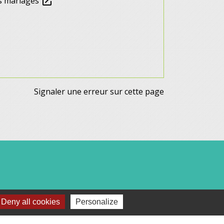
es mariages
open_in_new
Signaler une erreur sur cette page
Deny all cookies
Personalize