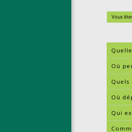
Vous êtes
Quelle
Où pe
Quels 
Où dép
Qui ex
Commen