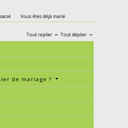
pacsé
Vous êtes déjà marié
Tout replier
Tout déplier
keyboard_arrow_up
keyboard_arrow_down
sier de mariage ?