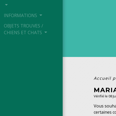
INFORMATIONS
OBJETS TROUVES /
CHIENS ET CHATS
Accueil p
MARI
Vérifié le 08 J
Vous souhai
certaines c