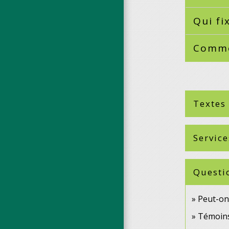
Qui fi
Comme
Textes
Service
Questi
Peut-on
Témoins 