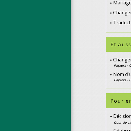
Mariage,
Changeme
Traduct
Et auss
Changeme
Papiers - 
Nom d'u
Papiers - 
Pour en
Décisio
Cour de ca