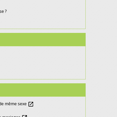
se ?
n de même sexe
open_in_new