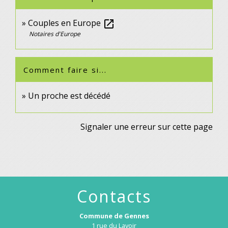
Couples en Europe
open_in_new
Notaires d'Europe
Comment faire si...
Un proche est décédé
Signaler une erreur sur cette page
Contacts
Commune de Gennes
1 rue du Lavoir