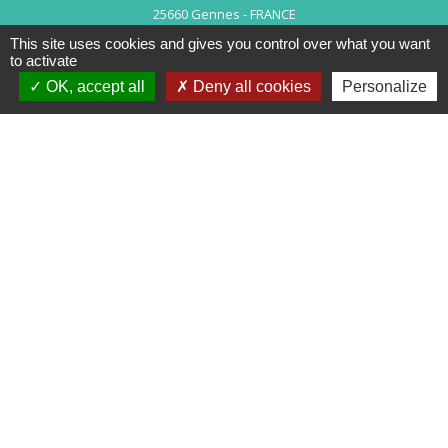
25660 Gennes - FRANCE
+33 3 81 55 75 32
This site uses cookies and gives you control over what you want
to activate
Contact par formulaire
OK, accept all
Deny all cookies
Personalize
Horaires d’ouverture au public :
Le lundi après-midi : de 13h30 à 18h00.
Et sur rendez-vous le reste de la semaine (hors mercredi après-midi
et vendredi matin).
Le secrétariat reste joignable tous les jours par téléphone ou par
mail.
Mentions légales
-
Politique de confidentialité
-
Accessibilité
-
Plan du site
-
Gestion des cookies
Site créé en partenariat avec Réseau des Communes