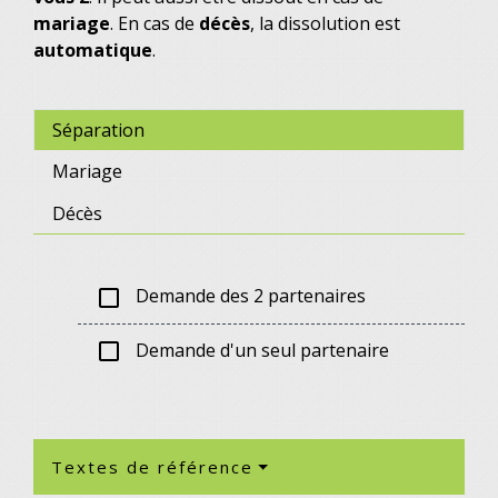
mariage
. En cas de
décès
, la dissolution est
automatique
.
Séparation
Mariage
Décès
Demande des 2 partenaires
check_box_outline_blank
Demande d'un seul partenaire
check_box_outline_blank
Textes de référence