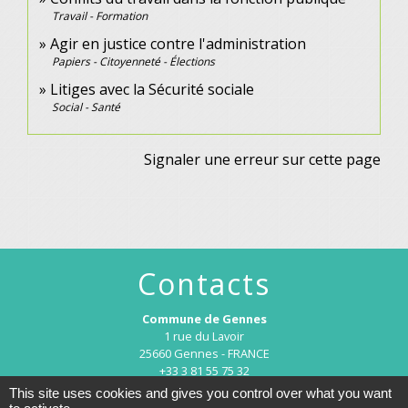
Travail - Formation
Agir en justice contre l'administration
Papiers - Citoyenneté - Élections
Litiges avec la Sécurité sociale
Social - Santé
Signaler une erreur sur cette page
Contacts
Commune de Gennes
1 rue du Lavoir
25660 Gennes - FRANCE
+33 3 81 55 75 32
This site uses cookies and gives you control over what you want
Contact par formulaire