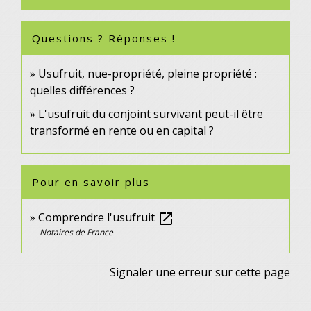
Questions ? Réponses !
Usufruit, nue-propriété, pleine propriété :
quelles différences ?
L'usufruit du conjoint survivant peut-il être
transformé en rente ou en capital ?
Pour en savoir plus
Comprendre l'usufruit
open_in_new
Notaires de France
Signaler une erreur sur cette page