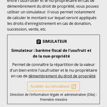
entre l'usufruitier et le nu-propriétaire en cas de
démembrement du droit de propriété, vous pouvez
utiliser un simulateur. Il vous permet notamment
de calculer le montant sur lequel seront appliqués
les droits d'enregistrement en cas de donation,
succession, vente, etc.
SIMULATEUR
assignment
Simulateur : barème fiscal de l'usufruit et
de la nue-propriété
Permet de connaître la répartition de la valeur
d'un bien entre l'usufruitier et le nu-propriétaire
en cas de
démembrement du droit de propriété
.
Accéder au simulateur
open_in_new
Direction de l'information légale et administrative (Dila) -
Première ministre