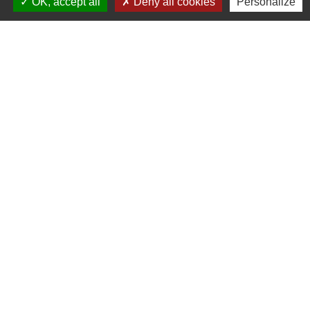
OK, accept all
Deny all cookies
Personalize
Contacts
Commune de Gennes
1 rue du Lavoir
25660 Gennes - FRANCE
+33 3 81 55 75 32
Contact par formulaire
Horaires d’ouverture au public :
Le lundi après-midi : de 13h30 à 18h00.
Et sur rendez-vous le reste de la semaine (hors mercredi après-midi
et vendredi matin).
Le secrétariat reste joignable tous les jours par téléphone ou par
mail.