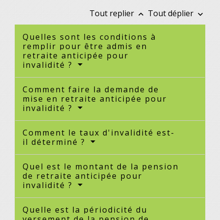
Tout replier
Tout déplier
keyboard_arrow_up
keyboard_arrow_down
Quelles sont les conditions à
remplir pour être admis en
retraite anticipée pour
invalidité ?
Comment faire la demande de
mise en retraite anticipée pour
invalidité ?
Comment le taux d'invalidité est-
il déterminé ?
Quel est le montant de la pension
de retraite anticipée pour
invalidité ?
Quelle est la périodicité du
versement de la pension de