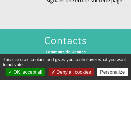
Signaler une erreur sur cette page
Contacts
Commune de Gennes
1 rue du Lavoir
This site uses cookies and gives you control over what you want
25660 Gennes - FRANCE
to activate
+33 3 81 55 75 32
OK, accept all
Deny all cookies
Personalize
Contact par formulaire
Horaires d’ouverture au public :
Le lundi après-midi : de 13h30 à 18h00.
Et sur rendez-vous le reste de la semaine (hors mercredi après-midi
et vendredi matin).
Le secrétariat reste joignable tous les jours par téléphone ou par
mail.