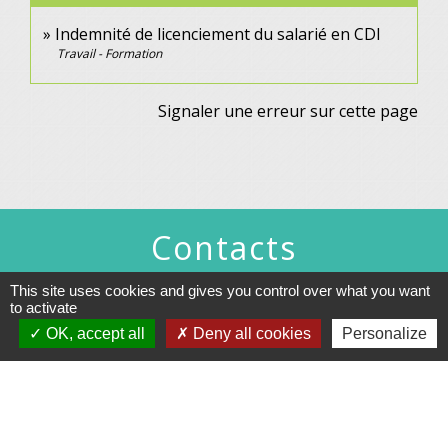
Indemnité de licenciement du salarié en CDI
Travail - Formation
Signaler une erreur sur cette page
Contacts
Commune de Gennes
This site uses cookies and gives you control over what you want
1 rue du Lavoir
to activate
25660 Gennes - FRANCE
OK, accept all
Deny all cookies
Personalize
+33 3 81 55 75 32
Contact par formulaire
Horaires d’ouverture au public :