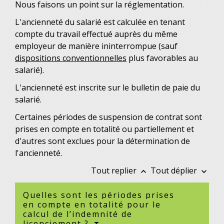
Nous faisons un point sur la réglementation.
L'ancienneté du salarié est calculée en tenant
compte du travail effectué auprès du même
employeur de manière ininterrompue (sauf
dispositions conventionnelles
plus favorables au
salarié).
L'ancienneté est inscrite sur le bulletin de paie du
salarié.
Certaines périodes de suspension de contrat sont
prises en compte en totalité ou partiellement et
d'autres sont exclues pour la détermination de
l'ancienneté.
Tout replier
Tout déplier
keyboard_arrow_up
keyboard_arrow_down
Quelles sont les périodes prises
en compte en totalité pour le
calcul de l’indemnité de
licenciement ?