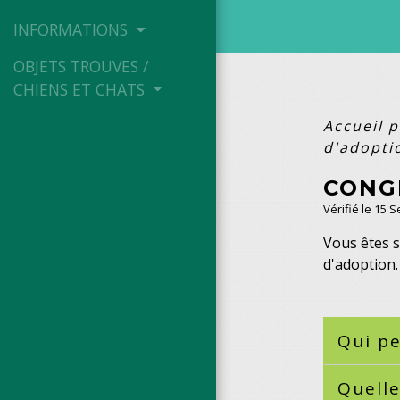
INFORMATIONS
OBJETS TROUVES /
CHIENS ET CHATS
Accueil p
d'adopti
CONG
Vérifié le 15 
Vous êtes s
d'adoption.
Qui pe
Quelle