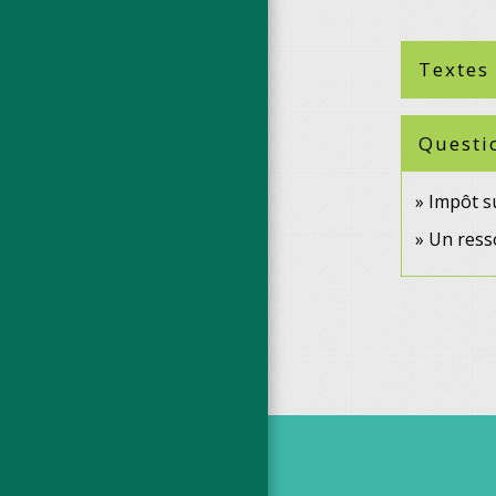
Textes
Questi
Impôt su
Un resso