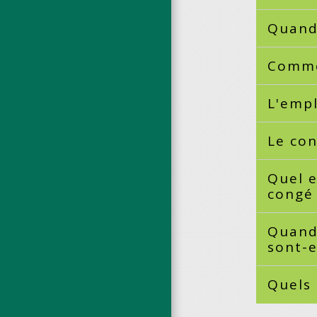
Quand
Comme
L'empl
Le con
Quel e
congé
Quand 
sont-e
Quels 