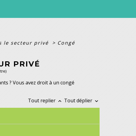
 le secteur privé
>
Congé
UR PRIVÉ
tre)
ants ? Vous avez droit à un congé
Tout replier
Tout déplier
keyboard_arrow_up
keyboard_arrow_down