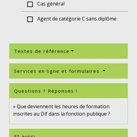
Cas général
check_box_outline_blank
Agent de catégorie C sans diplôme
check_box_outline_blank
Textes de référence
Services en ligne et formulaires
Questions ? Réponses !
Que deviennent les heures de formation
inscrites au Dif dans la fonction publique ?
Et aussi