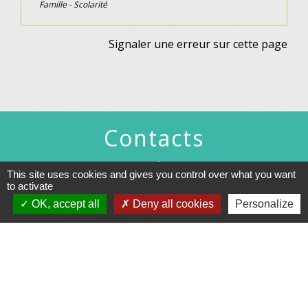
Famille - Scolarité
Signaler une erreur sur cette page
Contacts
Commune de Gennes
This site uses cookies and gives you control over what you want
1 rue du Lavoir
to activate
25660 Gennes - FRANCE
+33 3 81 55 75 32
OK, accept all
Deny all cookies
Personalize
Contact par formulaire
Horaires d’ouverture au public :
Le lundi après-midi : de 13h30 à 18h00.
Et sur rendez-vous le reste de la semaine (hors mercredi après-midi