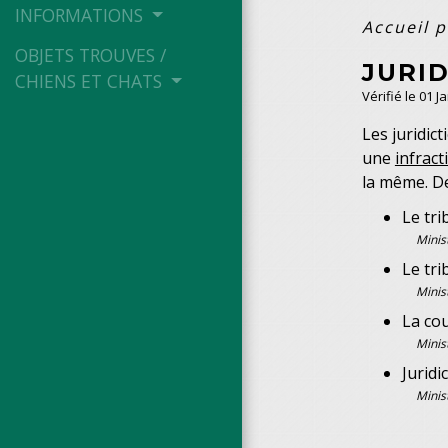
INFORMATIONS
Accueil p
OBJETS TROUVES /
JURI
CHIENS ET CHATS
Vérifié le 01 J
Les juridic
une
infract
la même. D
Le tri
Minis
Le tri
Minis
La cou
Minis
Juridi
Minis