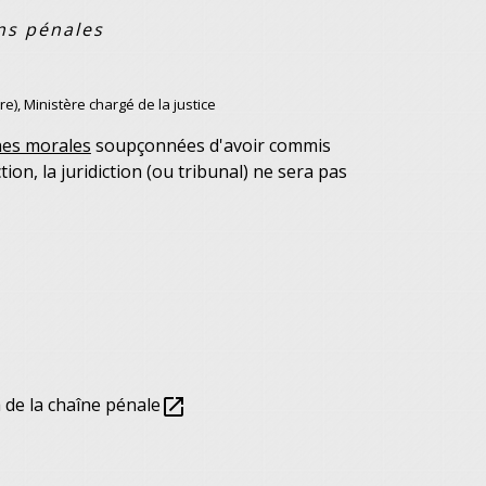
ons pénales
re), Ministère chargé de la justice
es morales
soupçonnées d'avoir commis
action, la juridiction (ou tribunal) ne sera pas
 de la chaîne pénale
open_in_new