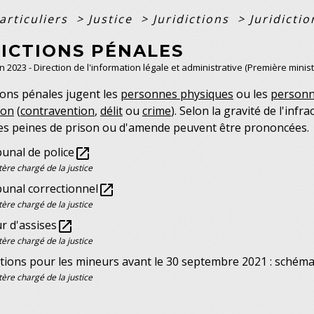
articuliers
>
Justice
>
Juridictions
>
Juridicti
DICTIONS PÉNALES
an 2023 - Direction de l'information légale et administrative (Première minist
tions pénales jugent les
personnes physiques
ou les
personn
ion
(
contravention
,
délit
ou
crime
). Selon la gravité de l'infr
es peines de prison ou d'amende peuvent être prononcées.
bunal de police
open_in_new
tère chargé de la justice
bunal correctionnel
open_in_new
tère chargé de la justice
r d'assises
open_in_new
tère chargé de la justice
ctions pour les mineurs avant le 30 septembre 2021 : schéma
tère chargé de la justice