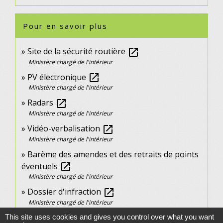
Pour en savoir plus
Site de la sécurité routière
open_in_new
Ministère chargé de l'intérieur
PV électronique
open_in_new
Ministère chargé de l'intérieur
Radars
open_in_new
Ministère chargé de l'intérieur
Vidéo-verbalisation
open_in_new
Ministère chargé de l'intérieur
Barème des amendes et des retraits de points
éventuels
open_in_new
Ministère chargé de l'intérieur
Dossier d'infraction
open_in_new
Ministère chargé de l'intérieur
Amende forfaire : moyens de paiement
open_in_new
This site uses cookies and gives you control over what you want