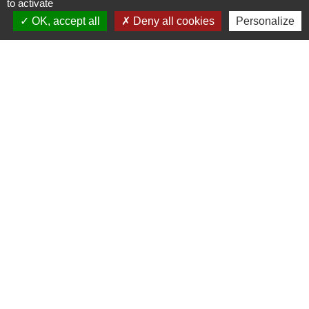
to activate
Ministère chargé de l'intérieur
OK, accept all
Deny all cookies
Personalize
Signaler une erreur sur cette page
Contacts
Commune de Gennes
1 rue du Lavoir
25660 Gennes - FRANCE
+33 3 81 55 75 32
Contact par formulaire
Horaires d’ouverture au public :
Le lundi après-midi : de 13h30 à 18h00.
Et sur rendez-vous le reste de la semaine (hors mercredi après-midi