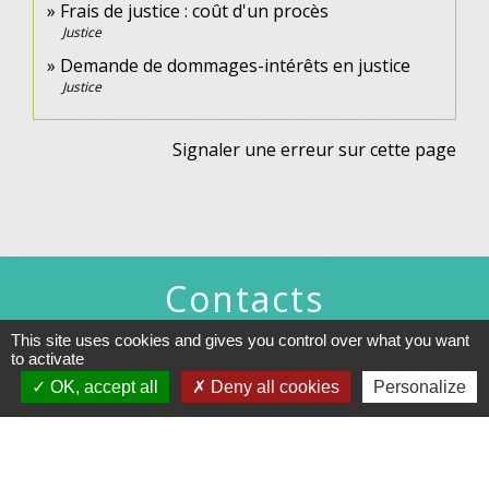
Frais de justice : coût d'un procès
Justice
Demande de dommages-intérêts en justice
Justice
Signaler une erreur sur cette page
Contacts
Commune de Gennes
This site uses cookies and gives you control over what you want
to activate
1 rue du Lavoir
25660 Gennes - FRANCE
OK, accept all
Deny all cookies
Personalize
+33 3 81 55 75 32
Contact par formulaire