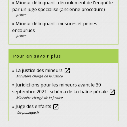
Mineur délinquant : déroulement de l'enquête
par un juge spécialisé (ancienne procédure)
Justice
Mineur délinquant : mesures et peines
encourues
Justice
Pour en savoir plus
La justice des mineurs
open_in_new
Ministère chargé de la justice
Juridictions pour les mineurs avant le 30
septembre 2021 : schéma de la chaîne pénale
open_in_new
Ministère chargé de la justice
Juge des enfants
open_in_new
Vie-publique.fr