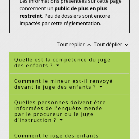
Les informations présentées sur cette page
concernent un
public de plus en plus
restreint
. Peu de dossiers sont encore
impactés par cette réglementation.
Tout replier
Tout déplier
keyboard_arrow_up
keyboard_arrow_down
Quelle est la compétence du juge
des enfants ?
Comment le mineur est-il renvoyé
devant le juge des enfants ?
Quelles personnes doivent être
informées de l'enquête menée
par le procureur ou le juge
d'instruction ?
Comment le juge des enfants