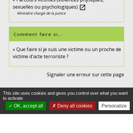
sexuelles ou psychologiques)
open_in_new
Ministère chargé de la justice
Comment faire si...
Que faire si je suis une victime ou un proche de
victime d'acte terroriste ?
Signaler une erreur sur cette page
This site uses cookies and gives you control over what you want
to activate
OK, accept all
Deny all cookies
Personalize
Contacts
Commune de Gennes
1 rue du Lavoir