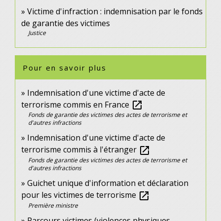
Victime d'infraction : indemnisation par le fonds
de garantie des victimes
Justice
Pour en savoir plus
Indemnisation d'une victime d'acte de
terrorisme commis en France
open_in_new
Fonds de garantie des victimes des actes de terrorisme et
d'autres infractions
Indemnisation d'une victime d'acte de
terrorisme commis à l'étranger
open_in_new
Fonds de garantie des victimes des actes de terrorisme et
d'autres infractions
Guichet unique d'information et déclaration
pour les victimes de terrorisme
open_in_new
Première ministre
Parcours victimes (violences physiques,