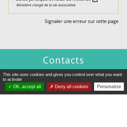
Ministère chargé de la vie associative
Signaler une erreur sur cette page
Contacts
Commune de Gennes
This site uses cookies and gives you control over what you want
1 rue du Lavoir
to activate
25660 Gennes - FRANCE
OK, accept all
Deny all cookies
Personalize
+33 3 81 55 75 32
Contact par formulaire
Horaires d’ouverture au public :
Le lundi après-midi : de 13h30 à 18h00.
Et sur rendez-vous le reste de la semaine (hors mercredi après-midi