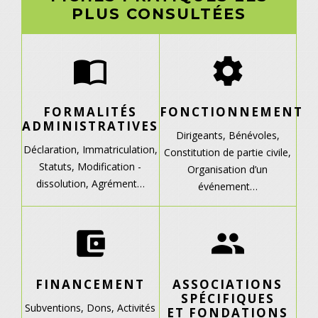
PLUS CONSULTÉES
import_contacts
settings
FORMALITÉS
FONCTIONNEMENT
ADMINISTRATIVES
Dirigeants,
Bénévoles,
Déclaration,
Immatriculation,
Constitution de partie civile,
Statuts,
Modification -
Organisation d’un
dissolution,
Agrément…
événement…
account_balance_wallet
group
FINANCEMENT
ASSOCIATIONS
SPÉCIFIQUES
Subventions,
Dons,
Activités
ET FONDATIONS