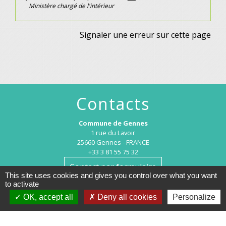
Ministère chargé de l'intérieur
Signaler une erreur sur cette page
Contacts
Commune de Gennes
1 rue du Lavoir
25660 Gennes - FRANCE
+33 3 81 55 75 32
Contact par formulaire
This site uses cookies and gives you control over what you want
to activate
Horaires d’ouverture au public :
OK, accept all
Deny all cookies
Personalize
Le lundi après-midi : de 13h30 à 18h00.
Et sur rendez-vous le reste de la semaine (hors mercredi après-midi