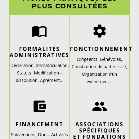
PLUS CONSULTÉES
import_contacts
settings
FORMALITÉS
FONCTIONNEMENT
ADMINISTRATIVES
Dirigeants,
Bénévoles,
Déclaration,
Immatriculation,
Constitution de partie civile,
Statuts,
Modification -
Organisation d’un
dissolution,
Agrément…
événement…
account_balance_wallet
group
FINANCEMENT
ASSOCIATIONS
SPÉCIFIQUES
Subventions,
Dons,
Activités
ET FONDATIONS