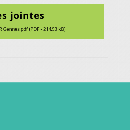
es jointes
R Gennes.pdf (PDF - 214.93 kB)