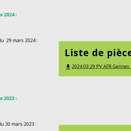
x 2024 :
du 29 mars 2024 :
Liste de pièc
2024 03 29 PV AFR Gennes_
file_download
x 2023 :
du 30 mars 2023 :