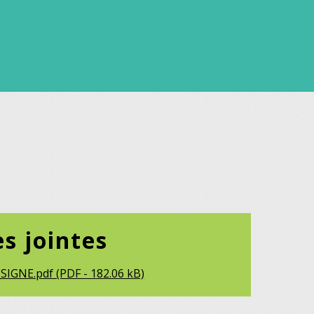
es jointes
SIGNE.pdf (PDF - 182.06 kB)