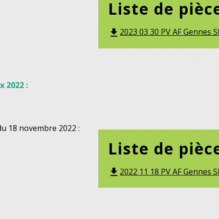
Liste de pièc
2023 03 30 PV AF Gennes SI
file_download
x 2022 :
du 18 novembre 2022 :
Liste de pièc
2022 11 18 PV AF Gennes SI
file_download