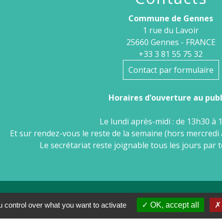
Commune de Gennes
1 rue du Lavoir
25660 Gennes - FRANCE
+33 3 81 55 75 32
Contact par formulaire
Horaires d’ouverture au publi
Le lundi après-midi : de 13h30 à 
Et sur rendez-vous le reste de la semaine (hors mercredi 
Le secrétariat reste joignable tous les jours par 
 control over what you want to activate
OK, accept all
tions légales
-
Politique de confidentialité
-
Accessibilité