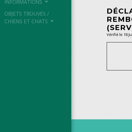
INFORMATIONS
DÉCL
OBJETS TROUVES /
REMB
CHIENS ET CHATS
(SERV
Vérifié le 18 J