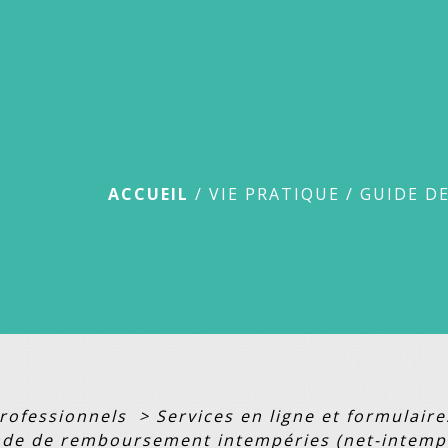
Guide des démar
ACCUEIL
/
VIE PRATIQUE
/
GUIDE D
professionnels
>
Services en ligne et formulair
de de remboursement intempéries (net-intemp