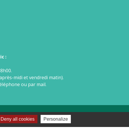
c :
18h00.
après-midi et vendredi matin).
téléphone ou par mail.
Deny all cookies
Personalize
-
Plan du site
-
Gestion des cookies