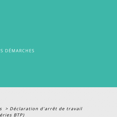
ches
ES DÉMARCHES
es
>
Déclaration d'arrêt de travail
éries BTP)