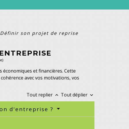
Définir son projet de reprise
'ENTREPRISE
e)
 économiques et financières. Cette
en cohérence avec vos motivations, vos
Tout replier
Tout déplier
keyboard_arrow_up
keyboard_arrow_down
ion d'entreprise ?