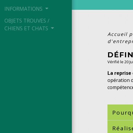
INFORMATIONS
OBJETS TROUVES /
CHIENS ET CHATS
Accueil 
d'entrep
DÉFIN
Vérifié le 20 J
La reprise
opération 
compétences
Pourqu
Réalis