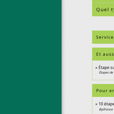
Quel t
Service
Et auss
Étape su
Étapes de 
Pour en
10 étape
Bpifrance