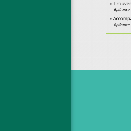
Trouver
Bpifrance
Accompa
Bpifrance