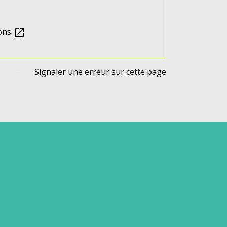
ions
open_in_new
Signaler une erreur sur cette page