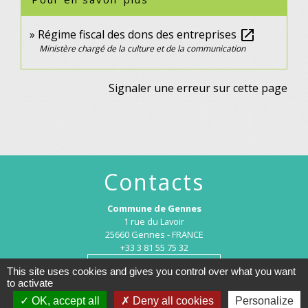
Régime fiscal des dons des entreprises
open_in_new
Ministère chargé de la culture et de la communication
Signaler une erreur sur cette page
Contacts
Commune de Gennes
1 rue du Lavoir
25660 Gennes - FRANCE
+33 3 81 55 75 32
Contact par formulaire
This site uses cookies and gives you control over what you want
to activate
OK, accept all
Deny all cookies
Personalize
Horaires d’ouverture au public :