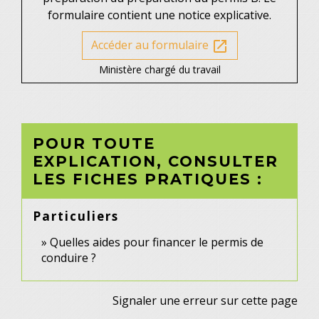
formulaire contient une notice explicative.
Accéder au formulaire
open_in_new
Ministère chargé du travail
POUR TOUTE
EXPLICATION, CONSULTER
LES FICHES PRATIQUES :
Particuliers
Quelles aides pour financer le permis de
conduire ?
Signaler une erreur sur cette page