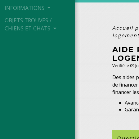
INFORMATIONS
OBJETS TROUVES /
Accueil p
CHIENS ET CHATS
logement
AIDE
LOGE
Vérifié le 09 J
Des aides p
de financer
financer le
Avance
Garant
Questi