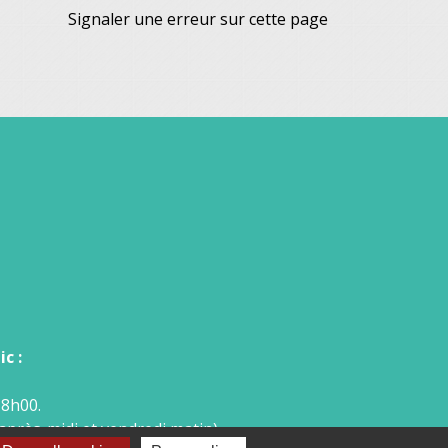
Signaler une erreur sur cette page
c :
18h00.
après-midi et vendredi matin).