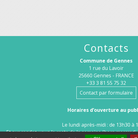
Contacts
Commune de Gennes
1 rue du Lavoir
25660 Gennes - FRANCE
+33 3 81 55 75 32
Contact par formulaire
Horaires d’ouverture au publi
Le lundi après-midi : de 13h30 à 
Et sur rendez-vous le reste de la semaine (hors mercredi 