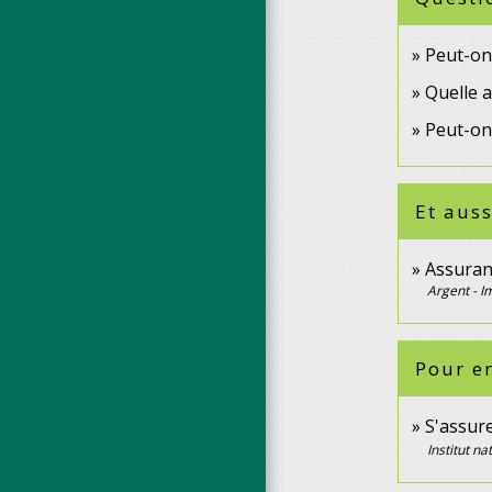
Peut-on
Quelle a
Peut-on 
Et auss
Assuran
Argent - 
Pour en
S'assure
Institut n