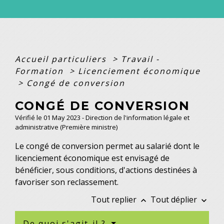
Accueil particuliers
>
Travail -
Formation
>
Licenciement économique
>
Congé de conversion
CONGÉ DE CONVERSION
Vérifié le 01 May 2023 - Direction de l'information légale et
administrative (Première ministre)
Le congé de conversion permet au salarié dont le
licenciement économique est envisagé de
bénéficier, sous conditions, d'actions destinées à
favoriser son reclassement.
Tout replier
Tout déplier
keyboard_arrow_up
keyboard_arrow_down
De quoi s'agit-il ?