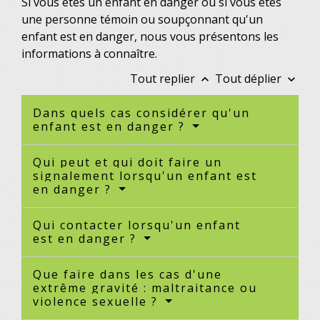
Si vous êtes un enfant en danger ou si vous êtes
une personne témoin ou soupçonnant qu'un
enfant est en danger, nous vous présentons les
informations à connaître.
Tout replier
Tout déplier
keyboard_arrow_up
keyboard_arrow_down
Dans quels cas considérer qu'un
enfant est en danger ?
Qui peut et qui doit faire un
signalement lorsqu'un enfant est
en danger ?
Qui contacter lorsqu'un enfant
est en danger ?
Que faire dans les cas d'une
extrême gravité : maltraitance ou
violence sexuelle ?