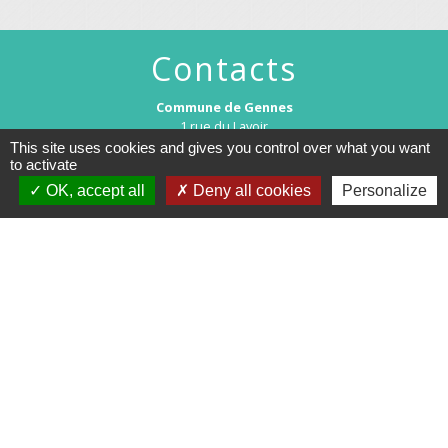
Contacts
Commune de Gennes
1 rue du Lavoir
25660 Gennes - FRANCE
This site uses cookies and gives you control over what you want
+33 3 81 55 75 32
to activate
OK, accept all
Deny all cookies
Personalize
Contact par formulaire
Horaires d’ouverture au public :
Le lundi après-midi : de 13h30 à 18h00.
Et sur rendez-vous le reste de la semaine (hors mercredi après-midi
et vendredi matin).
Le secrétariat reste joignable tous les jours par téléphone ou par
mail.