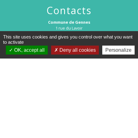
Contacts
Commune de Gennes
1 rue du Lavoir
25660 Gennes - FRANCE
This site uses cookies and gives you control over what you want
+33 3 81 55 75 32
to activate
Contact par formulaire
OK, accept all
Deny all cookies
Personalize
Horaires d’ouverture au public :
Le lundi après-midi : de 13h30 à 18h00.
Et sur rendez-vous le reste de la semaine (hors mercredi après-midi
et vendredi matin).
Le secrétariat reste joignable tous les jours par téléphone ou par
mail.
Mentions légales
-
Politique de confidentialité
-