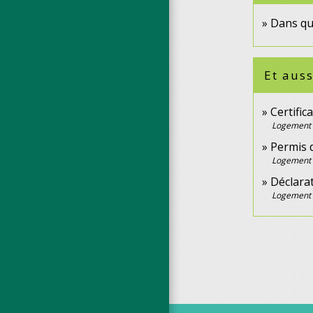
Dans que
Et auss
Certific
Logement
Permis 
Logement
Déclarat
Logement