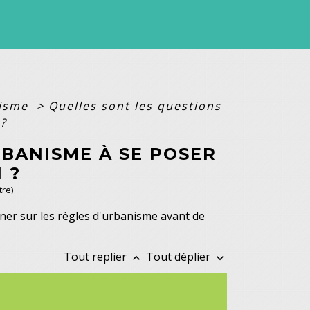
nisme
>
Quelles sont les questions
 ?
RBANISME À SE POSER
 ?
tre)
ner sur les règles d'urbanisme avant de
Tout replier
Tout déplier
keyboard_arrow_up
keyboard_arrow_down