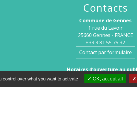
Contacts
Commune de Gennes
1 rue du Lavoir
25660 Gennes - FRANCE
+33 3 81 55 75 32
Contact par formulaire
Horaires d’ouverture au publi
 control over what you want to activate
OK, accept all
Le lundi après-midi : de 13h30 à 
Et sur rendez-vous le reste de la semaine (hors mercredi 
Le secrétariat reste joignable tous les jours par 
tions légales
-
Politique de confidentialité
-
Accessibilité