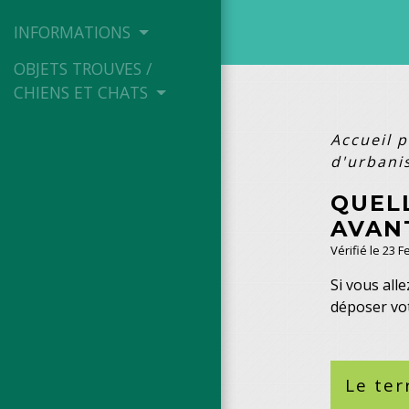
INFORMATIONS
OBJETS TROUVES /
CHIENS ET CHATS
Accueil p
d'urbani
QUEL
AVAN
Vérifié le 23 
Si vous all
déposer vo
Le ter