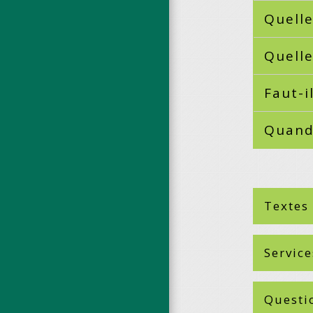
Quelle
Quell
Faut-i
Quand 
Textes
Service
Questi