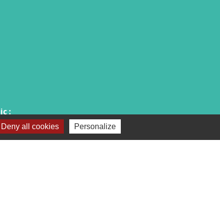
c :
Deny all cookies
Personalize
18h00.
après-midi et vendredi matin).
téléphone ou par mail.
-
Plan du site
-
Gestion des cookies