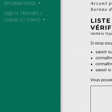
INFORMATIONS
Accueil p
bureau de
OBJETS TROUVES /
CHIENS ET CHATS
LISTE
VÉRIF
Vérifié le 10 J
Si vous sou
savoir su
connaîtr
connaîtr
savoir s
Vous pouvez