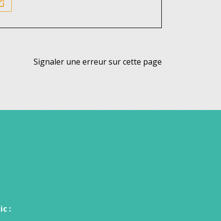
in_new
Signaler une erreur sur cette page
c :