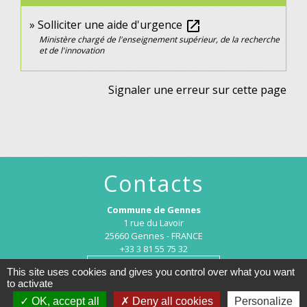
Solliciter une aide d'urgence
open_in_new
Ministère chargé de l'enseignement supérieur, de la recherche
et de l'innovation
Signaler une erreur sur cette page
Contacts
Commune de Gennes
1 rue du Lavoir
25660 Gennes - FRANCE
+33 3 81 55 75 32
Contact par formulaire
This site uses cookies and gives you control over what you want
to activate
OK, accept all
Deny all cookies
Personalize
Horaires d’ouverture au public :