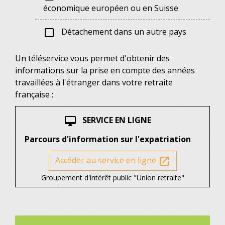
économique européen ou en Suisse
Détachement dans un autre pays
check_box_outline_blank
Un téléservice vous permet d'obtenir des
informations sur la prise en compte des années
travaillées à l'étranger dans votre retraite
française :
SERVICE EN LIGNE
desktop_mac
Parcours d'information sur l'expatriation
Accéder au service en ligne
open_in_new
Groupement d'intérêt public "Union retraite"