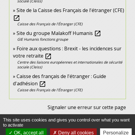
sociale (Cleiss)
Site de la Caisse des Français de l'étranger (CFE)
open_in_new
Caisse des Français de l'Étranger (CFE)
Site du groupe Malakoff Humanis
open_in_new
GIE Humanis fonctions groupe
Foire aux questions : Brexit - les incidences sur
votre retraite
open_in_new
Centre des liaisons européennes et internationales de sécurité
sociale (Cleiss)
Caisse des français de l'étranger : Guide
d'adhésion
open_in_new
Caisse des Français de l'Étranger (CFE)
Signaler une erreur sur cette page
This site uses cookies and gives you control over what you want
to activate
OK, accept all
Deny all cookies
Personalize