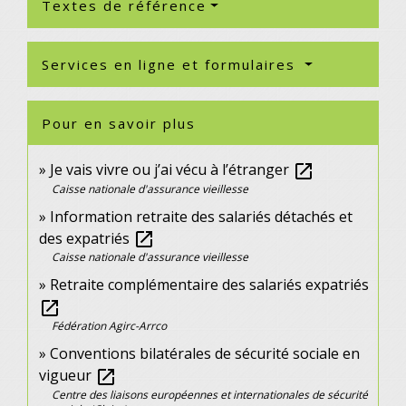
Textes de référence
Services en ligne et formulaires
Pour en savoir plus
Je vais vivre ou j’ai vécu à l’étranger
open_in_new
Caisse nationale d'assurance vieillesse
Information retraite des salariés détachés et
des expatriés
open_in_new
Caisse nationale d'assurance vieillesse
Retraite complémentaire des salariés expatriés
open_in_new
Fédération Agirc-Arrco
Conventions bilatérales de sécurité sociale en
vigueur
open_in_new
Centre des liaisons européennes et internationales de sécurité