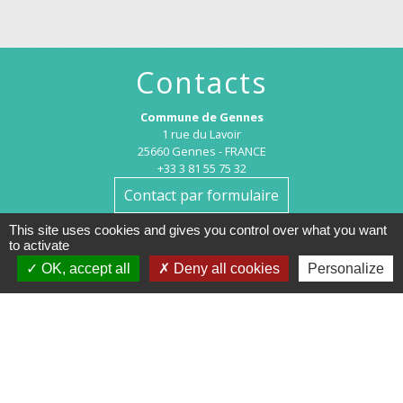
Contacts
Commune de Gennes
1 rue du Lavoir
25660 Gennes - FRANCE
+33 3 81 55 75 32
Contact par formulaire
This site uses cookies and gives you control over what you want
Horaires d’ouverture au public :
to activate
OK, accept all
Deny all cookies
Personalize
Le lundi après-midi : de 13h30 à 18h00.
Et sur rendez-vous le reste de la semaine (hors mercredi après-midi
et vendredi matin).
Le secrétariat reste joignable tous les jours par téléphone ou par
mail.