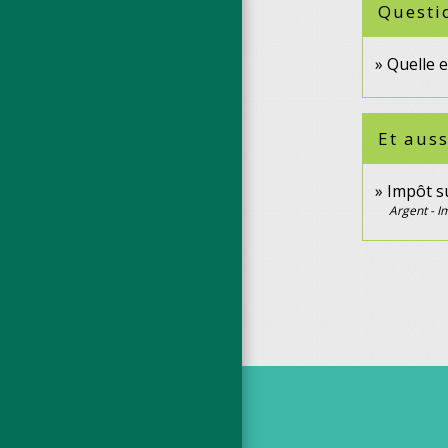
Questi
Quelle e
Et auss
Impôt su
Argent - 