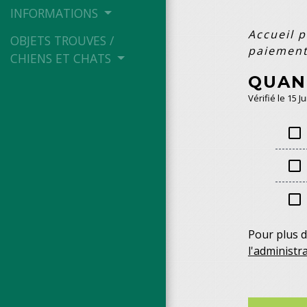
INFORMATIONS
Accueil p
OBJETS TROUVES /
paiemen
CHIENS ET CHATS
QUAN
Vérifié le 15 J
check_box_outline_blank
check_box_outline_blank
check_box_outline_blank
Pour plus d
l'administra