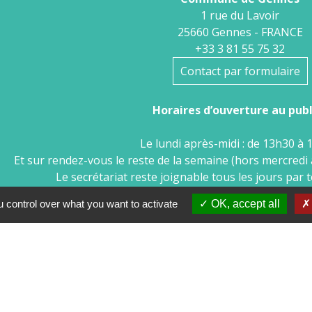
1 rue du Lavoir
25660 Gennes - FRANCE
+33 3 81 55 75 32
Contact par formulaire
Horaires d’ouverture au publi
Le lundi après-midi : de 13h30 à 
Et sur rendez-vous le reste de la semaine (hors mercredi 
Le secrétariat reste joignable tous les jours par 
 control over what you want to activate
OK, accept all
tions légales
-
Politique de confidentialité
-
Accessibilité