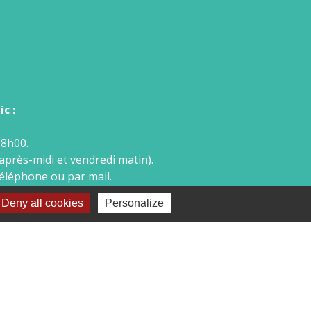
c :
18h00.
après-midi et vendredi matin).
téléphone ou par mail.
Deny all cookies
Personalize
-
Plan du site
-
Gestion des cookies