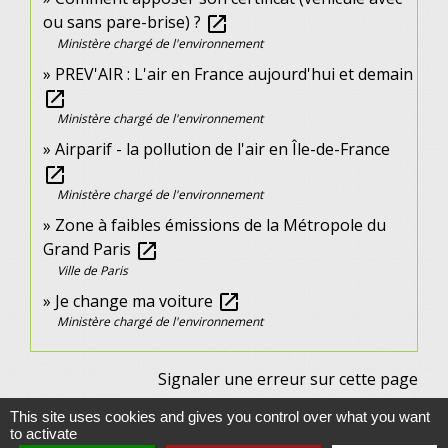
ou sans pare-brise) ?
open_in_new
Ministère chargé de l'environnement
PREV'AIR : L'air en France aujourd'hui et demain
open_in_new
Ministère chargé de l'environnement
Airparif - la pollution de l'air en Île-de-France
open_in_new
Ministère chargé de l'environnement
Zone à faibles émissions de la Métropole du
Grand Paris
open_in_new
Ville de Paris
Je change ma voiture
open_in_new
Ministère chargé de l'environnement
Signaler une erreur sur cette page
This site uses cookies and gives you control over what you want
to activate