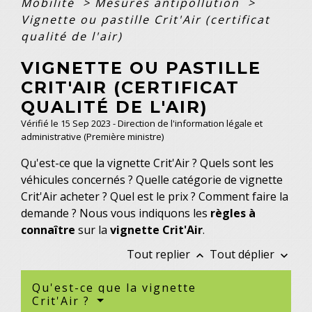
Mobilité
>
Mesures antipollution
>
Vignette ou pastille Crit'Air (certificat
qualité de l'air)
VIGNETTE OU PASTILLE
CRIT'AIR (CERTIFICAT
QUALITÉ DE L'AIR)
Vérifié le 15 Sep 2023 - Direction de l'information légale et
administrative (Première ministre)
Qu'est-ce que la vignette Crit'Air ? Quels sont les
véhicules concernés ? Quelle catégorie de vignette
Crit'Air acheter ? Quel est le prix ? Comment faire la
demande ? Nous vous indiquons les
règles à
connaître
sur la
vignette Crit'Air
.
Tout replier
Tout déplier
keyboard_arrow_up
keyboard_arrow_down
Qu'est-ce que la vignette
Crit'Air ?