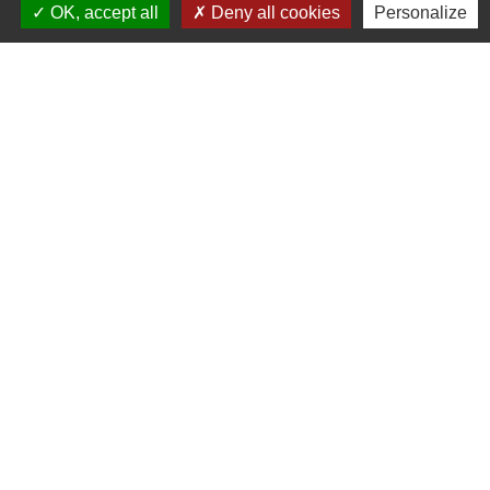
OK, accept all
Deny all cookies
Personalize
Contacts
Commune de Gennes
1 rue du Lavoir
25660 Gennes - FRANCE
+33 3 81 55 75 32
Contact par formulaire
Horaires d’ouverture au public :
Le lundi après-midi : de 13h30 à 18h00.
Et sur rendez-vous le reste de la semaine (hors mercredi après-midi
et vendredi matin).
Le secrétariat reste joignable tous les jours par téléphone ou par
mail.