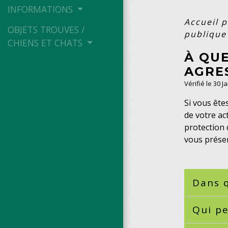
INFORMATIONS
Accueil p
OBJETS TROUVES /
publiqu
CHIENS ET CHATS
À QU
AGRES
Vérifié le 30 J
Si vous ête
de votre ac
protection 
vous présen
Dans q
Qui pe