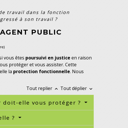
e travail dans la fonction
gressé à son travail ?
 AGENT PUBLIC
re)
 si vous êtes
poursuivi en justice
en raison
vous protéger et vous assister. Cette
elle la
protection fonctionnelle
. Nous
Tout replier
Tout déplier
keyboard_arrow_up
keyboard_arrow_down
 doit-elle vous protéger ?
elle ?