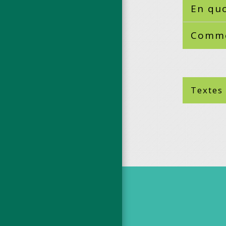
En quo
Comme
Textes