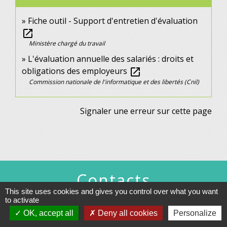
Fiche outil - Support d'entretien d'évaluation
open_in_new
Ministère chargé du travail
L'évaluation annuelle des salariés : droits et
obligations des employeurs
open_in_new
Commission nationale de l'informatique et des libertés (Cnil)
Signaler une erreur sur cette page
Contacts
This site uses cookies and gives you control over what you want
Commune de Gennes
to activate
1 rue du Lavoir
OK, accept all
Deny all cookies
Personalize
25660 Gennes - FRANCE