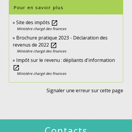
Pour en savoir plus
Site des impôts
open_in_new
Ministère chargé des finances
Brochure pratique 2023 - Déclaration des
revenus de 2022
open_in_new
Ministère chargé des finances
Impôt sur le revenu : dépliants d'information
open_in_new
Ministère chargé des finances
Signaler une erreur sur cette page
Contacts