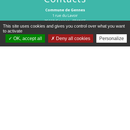
Commune de Gennes
1 rue du Lavoir
25660 Gennes - FRANCE
This site uses cookies and gives you control over what you want
+33 3 81 55 75 32
to activate
Contact par formulaire
OK, accept all
Deny all cookies
Personalize
Horaires d’ouverture au public :
Le lundi après-midi : de 13h30 à 18h00.
Et sur rendez-vous le reste de la semaine (hors mercredi après-midi
et vendredi matin).
Le secrétariat reste joignable tous les jours par téléphone ou par
mail.
Mentions légales
-
Politique de confidentialité
-
Accessibilité
-
Plan du site
-
Gestion des cookies