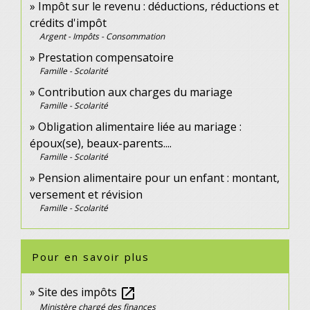
Impôt sur le revenu : déductions, réductions et
crédits d'impôt
Argent - Impôts - Consommation
Prestation compensatoire
Famille - Scolarité
Contribution aux charges du mariage
Famille - Scolarité
Obligation alimentaire liée au mariage :
époux(se), beaux-parents....
Famille - Scolarité
Pension alimentaire pour un enfant : montant,
versement et révision
Famille - Scolarité
Pour en savoir plus
Site des impôts
open_in_new
Ministère chargé des finances