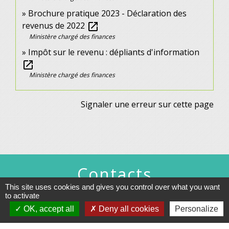
Brochure pratique 2023 - Déclaration des
revenus de 2022
open_in_new
Ministère chargé des finances
Impôt sur le revenu : dépliants d'information
open_in_new
Ministère chargé des finances
Signaler une erreur sur cette page
Contacts
This site uses cookies and gives you control over what you want
Commune de Gennes
to activate
1 rue du Lavoir
OK, accept all
Deny all cookies
Personalize
25660 Gennes - FRANCE
+33 3 81 55 75 32