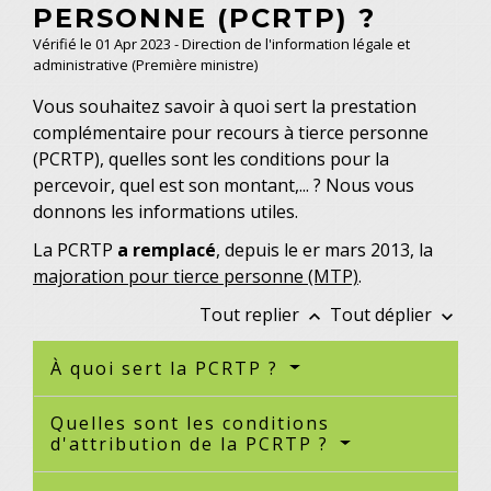
PERSONNE (PCRTP) ?
Vérifié le 01 Apr 2023 - Direction de l'information légale et
administrative (Première ministre)
Vous souhaitez savoir à quoi sert la prestation
complémentaire pour recours à tierce personne
(PCRTP), quelles sont les conditions pour la
percevoir, quel est son montant,... ? Nous vous
donnons les informations utiles.
La PCRTP
a remplacé
, depuis le
er
mars 2013, la
majoration pour tierce personne (MTP)
.
Tout replier
Tout déplier
keyboard_arrow_up
keyboard_arrow_down
À quoi sert la PCRTP ?
Quelles sont les conditions
d'attribution de la PCRTP ?